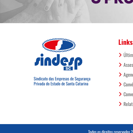
Links
Últim
Asses
Agend
Conv
Conve
Relat
Todos os direitos reservados 