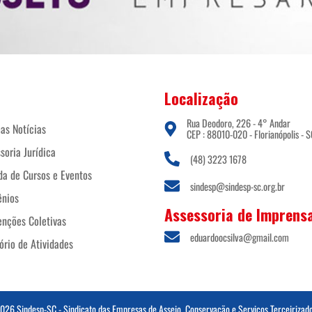
Localização
Rua Deodoro, 226 - 4° Andar
as Notícias
CEP : 88010-020 - Florianópolis - S
soria Jurídica
(48) 3223 1678
a de Cursos e Eventos
sindesp@sindesp-sc.org.br
ênios
Assessoria de Imprens
nções Coletivas
eduardoocsilva@gmail.com
ório de Atividades
2026 Sindesp-SC - Sindicato das Empresas de Asseio, Conservação e Serviços Terceirizad