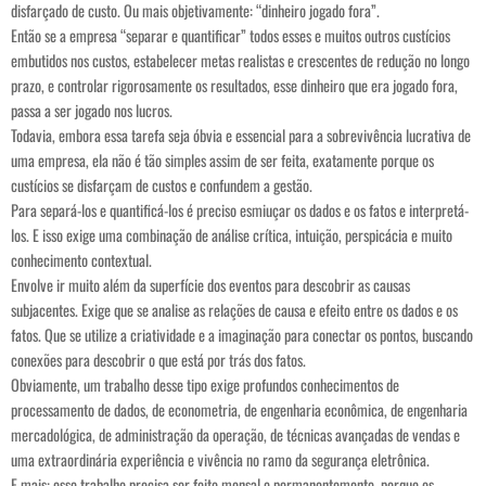
disfarçado de custo. Ou mais objetivamente: “dinheiro jogado fora”.
Então se a empresa “separar e quantificar” todos esses e muitos outros custícios
embutidos nos custos, estabelecer metas realistas e crescentes de redução no longo
prazo, e controlar rigorosamente os resultados, esse dinheiro que era jogado fora,
passa a ser jogado nos lucros.
Todavia, embora essa tarefa seja óbvia e essencial para a sobrevivência lucrativa de
uma empresa, ela não é tão simples assim de ser feita, exatamente porque os
custícios se disfarçam de custos e confundem a gestão.
Para separá-los e quantificá-los é preciso esmiuçar os dados e os fatos e interpretá-
los. E isso exige uma combinação de análise crítica, intuição, perspicácia e muito
conhecimento contextual.
Envolve ir muito além da superfície dos eventos para descobrir as causas
subjacentes. Exige que se analise as relações de causa e efeito entre os dados e os
fatos. Que se utilize a criatividade e a imaginação para conectar os pontos, buscando
conexões para descobrir o que está por trás dos fatos.
Obviamente, um trabalho desse tipo exige profundos conhecimentos de
processamento de dados, de econometria, de engenharia econômica, de engenharia
mercadológica, de administração da operação, de técnicas avançadas de vendas e
uma extraordinária experiência e vivência no ramo da segurança eletrônica.
E mais: esse trabalho precisa ser feito mensal e permanentemente, porque os