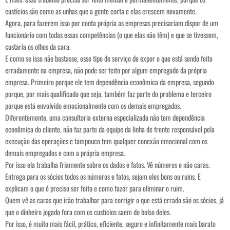
custícios são como as unhas que a gente corta e elas crescem novamente.
Agora, para fazerem isso por conta própria as empresas precisariam dispor de um
funcionário com todas essas competências (o que elas não têm) e que se tivessem,
custaria os olhos da cara.
E como se isso não bastasse, esse tipo de serviço de expor o que está sendo feito
erradamente na empresa, não pode ser feito por algum empregado da própria
empresa. Primeiro porque ele tem dependência econômica da empresa, segundo
porque, por mais qualificado que seja, também faz parte do problema e terceiro
porque está envolvido emocionalmente com os demais empregados.
Diferentemente, uma consultoria externa especializada não tem dependência
econômica do cliente, não faz parte da equipe da linha de frente responsável pela
execução das operações e tampouco tem qualquer conexão emocional com os
demais empregados e com a própria empresa.
Por isso ela trabalha friamente sobre os dados e fatos. Vê números e não caras.
Entrega para os sócios todos os números e fatos, sejam eles bons ou ruins. E
explicam o que é preciso ser feito e como fazer para eliminar o ruim.
Quem vê as caras que irão trabalhar para corrigir o que está errado são os sócios, já
que o dinheiro jogado fora com os custícios saem do bolso deles.
Por isso, é muito mais fácil, prático, eficiente, seguro e infinitamente mais barato