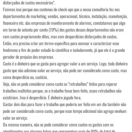
disfarçados de custos necessários”.
Fizemos isso porque nas centenas de check-ups que a nossa consultoria fez nos
departamentos de marketing, vendas, operacional, técnico, instalação, manutenção,
financeiro etc. das empresas de monitoramento de alarmes, constatamos que algo
em torno de setenta por cento (70%) dos gastos desses departamentos não eram
com custos propriamente ditos, mas com desperdícios disfarçados de custos.
Então, era preciso criar um termo específico para nomear e caracterizar esse
fenômeno a fim de poder estudá-lo cientifica e isoladamente, já que ele é o grande
gerador de prejuízo das empresas.
Custo é o dinheiro que se gasta para agregar valor a um serviço. Logo, todo dinheiro
gasto que não adiciona valor ao serviço, não pode ser considerado como custo, mas
como desperdício ou, custício.
Veja, não se pode considerar como custo os “retrabalhos” feitos para reparar
trabalhos malfeitos porque, se o trabalho fosse bem-feito, esses retrabalhos não
existiriam. Isso é desperdício. É dinheiro jogado fora.
Gastar dois dias para fazer o trabalho que poderia ser feito em um dia também não
pode ser considerado como custo, porque esse tempo adicional não agrega nenhum
valor ao serviço.
Da mesma maneira, não se pode considerar como custos os gastos com os
atendimentos aos alarmes falsos que representam mais de 90% do total de