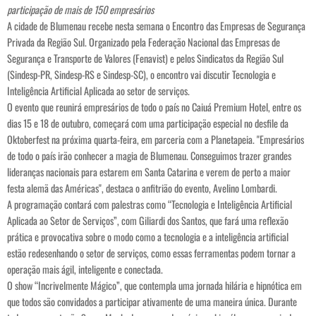
participação de mais de 150 empresários
A cidade de Blumenau recebe nesta semana o Encontro das Empresas de Segurança
Privada da Região Sul. Organizado pela Federação Nacional das Empresas de
Segurança e Transporte de Valores (Fenavist) e pelos Sindicatos da Região Sul
(Sindesp-PR, Sindesp-RS e Sindesp-SC), o encontro vai discutir Tecnologia e
Inteligência Artificial Aplicada ao setor de serviços.
O evento que reunirá empresários de todo o país no Caiuá Premium Hotel, entre os
dias 15 e 18 de outubro, começará com uma participação especial no desfile da
Oktoberfest na próxima quarta-feira, em parceria com a Planetapeia. "Empresários
de todo o país irão conhecer a magia de Blumenau. Conseguimos trazer grandes
lideranças nacionais para estarem em Santa Catarina e verem de perto a maior
festa alemã das Américas", destaca o anfitrião do evento, Avelino Lombardi.
A programação contará com palestras como “Tecnologia e Inteligência Artificial
Aplicada ao Setor de Serviços”, com Giliardi dos Santos, que fará uma reflexão
prática e provocativa sobre o modo como a tecnologia e a inteligência artificial
estão redesenhando o setor de serviços, como essas ferramentas podem tornar a
operação mais ágil, inteligente e conectada.
O show “Incrivelmente Mágico”, que contempla uma jornada hilária e hipnótica em
que todos são convidados a participar ativamente de uma maneira única. Durante