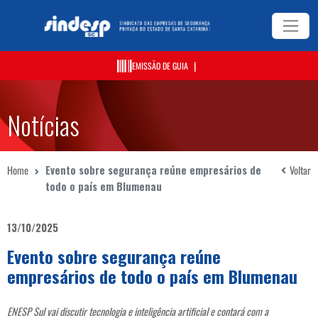
|
EMISSÃO DE GUIA
Notícias
Home
Evento sobre segurança reúne empresários de
Voltar
todo o país em Blumenau
13/10/2025
Evento sobre segurança reúne
empresários de todo o país em Blumenau
ENESP Sul vai discutir tecnologia e inteligência artificial e contará com a