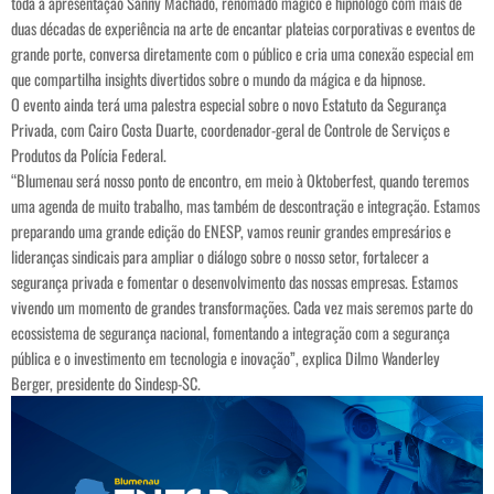
toda a apresentação Sanny Machado, renomado mágico e hipnólogo com mais de
duas décadas de experiência na arte de encantar plateias corporativas e eventos de
grande porte, conversa diretamente com o público e cria uma conexão especial em
que compartilha insights divertidos sobre o mundo da mágica e da hipnose.
O evento ainda terá uma palestra especial sobre o novo Estatuto da Segurança
Privada, com Cairo Costa Duarte, coordenador-geral de Controle de Serviços e
Produtos da Polícia Federal.
“Blumenau será nosso ponto de encontro, em meio à Oktoberfest, quando teremos
uma agenda de muito trabalho, mas também de descontração e integração. Estamos
preparando uma grande edição do ENESP, vamos reunir grandes empresários e
lideranças sindicais para ampliar o diálogo sobre o nosso setor, fortalecer a
segurança privada e fomentar o desenvolvimento das nossas empresas. Estamos
vivendo um momento de grandes transformações. Cada vez mais seremos parte do
ecossistema de segurança nacional, fomentando a integração com a segurança
pública e o investimento em tecnologia e inovação”, explica Dilmo Wanderley
Berger, presidente do Sindesp-SC.