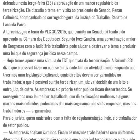
defendeu nesta terça-feira (23) a aprovação de um marco regulatório da
terceirização. Ele discutiu o tema em visita ao presidente do Senado, Renan
Calheiros, acompanhado do corregedor-geral da Justiça do Trabalho, Renato de
Lacerda Paiva.
A terceirização é tema do PLC 30/2015, que tramita no Senado, já tendo sido
aprovado na Câmara dos Deputados. Segundo Ives Gandra, uma aproximação maior
do Congresso com o Judiciário trabalhista pode ajudar a destravar o tema e produzir
uma lei que dê segurança jurídica nesse campo.
– Hoje temos apenas uma súmula do TST que trata da terceirização. A Súmula 331
diz o que é possível fazer ou não, se é atividade-fim ou atividade-meio. Enquanto não
tivermos uma legislação explicando quais direitos devem ser garantidos ao
trabalhador, o que é possível ou não terceirizar, um juiz vai decidir de um jeito e
outro juiz, de outro. As empresas e o próprio setor público ficam desnorteados. Se
conseguirmos uma lei melhor trabalhada, que dê explicações melhores a alguns
marcos mais definidos, poderemos dar mais segurança não só às empresas, mas aos
trabalhadores — argumentou.
Para o jurista, quem mais sofre com a falta de regulamentação, hoje, é o trabalhador
do setor público.
— As empresas acabam sumindo. Ficam os mesmos trabalhadores com uniformes
diferentes. E no setor privado não se sabe o que é possível terceirizar, se é atividade-