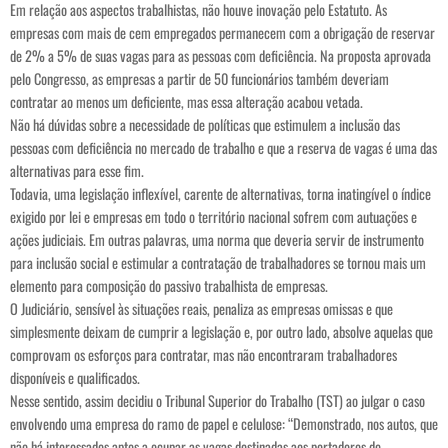
Em relação aos aspectos trabalhistas, não houve inovação pelo Estatuto. As
empresas com mais de cem empregados permanecem com a obrigação de reservar
de 2% a 5% de suas vagas para as pessoas com deficiência. Na proposta aprovada
pelo Congresso, as empresas a partir de 50 funcionários também deveriam
contratar ao menos um deficiente, mas essa alteração acabou vetada.
Não há dúvidas sobre a necessidade de políticas que estimulem a inclusão das
pessoas com deficiência no mercado de trabalho e que a reserva de vagas é uma das
alternativas para esse fim.
Todavia, uma legislação inflexível, carente de alternativas, torna inatingível o índice
exigido por lei e empresas em todo o território nacional sofrem com autuações e
ações judiciais. Em outras palavras, uma norma que deveria servir de instrumento
para inclusão social e estimular a contratação de trabalhadores se tornou mais um
elemento para composição do passivo trabalhista de empresas.
O Judiciário, sensível às situações reais, penaliza as empresas omissas e que
simplesmente deixam de cumprir a legislação e, por outro lado, absolve aquelas que
comprovam os esforços para contratar, mas não encontraram trabalhadores
disponíveis e qualificados.
Nesse sentido, assim decidiu o Tribunal Superior do Trabalho (TST) ao julgar o caso
envolvendo uma empresa do ramo de papel e celulose: “Demonstrado, nos autos, que
não há interessados aptos a ocupar as vagas destinadas aos portadores de