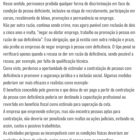
Nesse sentido, permanece proibida qualquer forma de discriminação em face da
condição da pessoa deficiente, inclusive na etapa de recrutamento, participação em
cursos, recebimento de bônus, promoções e permanência no emprego.
Não por outra razão, continua sendo crime, mas agora punível com reclusão de dois
a cinco anos e multa, “negar ou obstar emprego, trabalho ou promoção à pessoa em
razão de sua deficiência”. Essa obrigação, que já existia com outra redação e prazo,
não proíbe as empresas de negar emprego à pessoa com deficiência. O tipo penal se
verificará apenas quando a recusa se der em razão da deficiência, sendo possível a
recusa, por exemplo, por falta de qualificação técnica.
Como visto, perdemos a oportunidade de estimular a contratação de pessoas com
deficiência e promover a segurança jurídica e a inclusão social. Algumas medidas
poderiam ser mais eficazes e realistas como exemplo:
O benefício concedido pelo governo e que deixa de ser pago a partir da contratação
da pessoa com deficiência poderia ser destinado à capacitação profissional ou
revertido em benefício fiscal como estímulo para superação da cota.
A empresa que empreende esforços, mas não encontra pessoas aptas para
contratação, não deveria ser penalizada com multas ou ações judiciais, evitando-se,
assim, custos e passivos trabalhistas.
As atividades perigosas ou incompatíveis com as condições físicas deveriam ser
excluídas da base de cálculo, assim como já ocorre com os aprendizes.