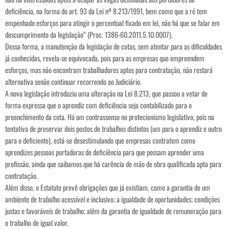
deficiência, na forma do art. 93 da Lei nº 8.213/1991, bem como que a ré tem
empenhado esforços para atingir o percentual fixado em lei, não há que se falar em
descumprimento da legislação” (Proc. 1386-60.2011.5.10.0007).
Dessa forma, a manutenção da legislação de cotas, sem atentar para as dificuldades
já conhecidas, revela-se equivocada, pois para as empresas que empreendem
esforços, mas não encontram trabalhadores aptos para contratação, não restará
alternativa senão continuar recorrendo ao Judiciário.
A nova legislação introduziu uma alteração na Lei 8.213, que passou a vetar de
forma expressa que o aprendiz com deficiência seja contabilizado para o
preenchimento da cota. Há um contrassenso no protecionismo legislativo, pois na
tentativa de preservar dois postos de trabalhos distintos (um para o aprendiz e outro
para o deficiente), está-se desestimulando que empresas contratem como
aprendizes pessoas portadoras de deficiência para que possam aprender uma
profissão, ainda que saibamos que há carência de mão de obra qualificada apta para
contratação.
Além disso, o Estatuto prevê obrigações que já existiam, como a garantia de um
ambiente de trabalho acessível e inclusivo; a igualdade de oportunidades; condições
justas e favoráveis de trabalho; além da garantia de igualdade de remuneração para
o trabalho de igual valor.