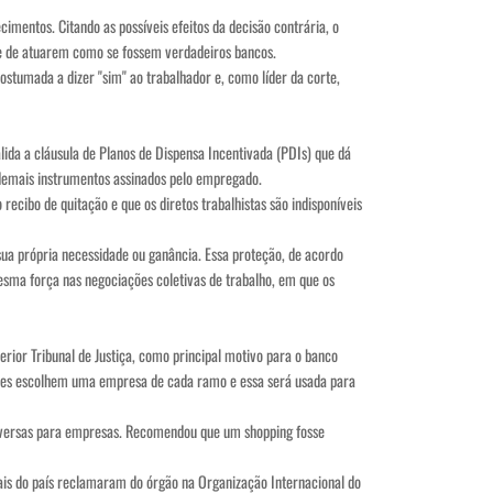
cimentos. Citando as possíveis efeitos da decisão contrária, o
de de atuarem como se fossem verdadeiros bancos.
tumada a dizer "sim" ao trabalhador e, como líder da corte,
lida a cláusula de Planos de Dispensa Incentivada (PDIs) que dá
 demais instrumentos assinados pelo empregado.
ecibo de quitação e que os diretos trabalhistas são indisponíveis
a sua própria necessidade ou ganância. Essa proteção, de acordo
sma força nas negociações coletivas de trabalho, em que os
ior Tribunal de Justiça, como principal motivo para o banco
 “Eles escolhem uma empresa de cada ramo e essa será usada para
roversas para empresas. Recomendou que um shopping fosse
cais do país reclamaram do órgão na Organização Internacional do