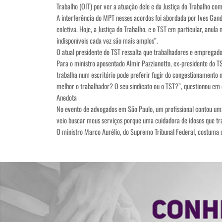
Trabalho (OIT) por ver a atuação dele e da Justiça do Trabalho co
A interferência do MPT nesses acordos foi abordada por Ives Gandr
coletiva. Hoje, a Justiça do Trabalho, e o TST em particular, anul
indisponíveis cada vez são mais amplos”.
O atual presidente do TST ressalta que trabalhadores e empregado
Para o ministro aposentado Almir Pazzianotto, ex-presidente do TS
trabalha num escritório pode preferir fugir do congestionamento 
melhor o trabalhador? O seu sindicato ou o TST?”, questionou em 
Anedota
No evento de advogados em São Paulo, um profissional contou uma
veio buscar meus serviços porque uma cuidadora de idosos que tra
O ministro Marco Aurélio, do Supremo Tribunal Federal, costuma c