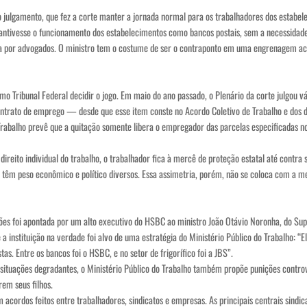
o julgamento, que fez a corte manter a jornada normal para os trabalhadores dos estabele
l mantivesse o funcionamento dos estabelecimentos como bancos postais, sem a necessida
 por advogados. O ministro tem o costume de ser o contraponto em uma engrenagem acos
 Tribunal Federal decidir o jogo. Em maio do ano passado, o Plenário da corte julgou vá
 contrato de emprego — desde que esse item conste no Acordo Coletivo de Trabalho e dos
Trabalho prevê que a quitação somente libera o empregador das parcelas especificadas no r
 direito individual do trabalho, o trabalhador fica à mercê de proteção estatal até contr
m peso econômico e político diversos. Essa assimetria, porém, não se coloca com a me
s foi apontada por um alto executivo do HSBC ao ministro João Otávio Noronha, do Super
 a instituição na verdade foi alvo de uma estratégia do Ministério Público do Trabalho:
. Entre os bancos foi o HSBC, e no setor de frigorífico foi a JBS”.
e situações degradantes, o Ministério Público do Trabalho também propõe punições cont
em seus filhos.
acordos feitos entre trabalhadores, sindicatos e empresas. As principais centrais sindi