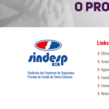
Links
Últim
Asses
Agend
Conv
Conve
Relat