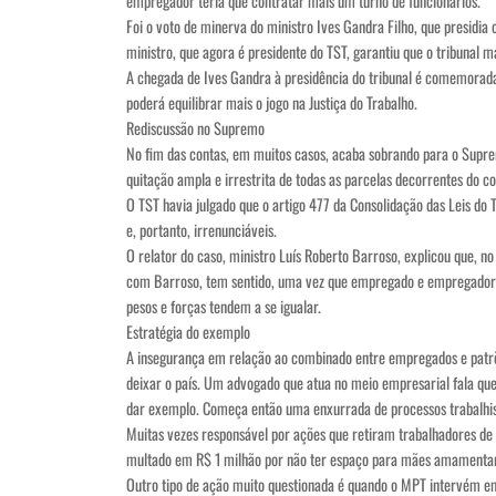
empregador teria que contratar mais um turno de funcionários.
Foi o voto de minerva do ministro Ives Gandra Filho, que presidia 
ministro, que agora é presidente do TST, garantiu que o tribuna
A chegada de Ives Gandra à presidência do tribunal é comemorada
poderá equilibrar mais o jogo na Justiça do Trabalho.
Rediscussão no Supremo
No fim das contas, em muitos casos, acaba sobrando para o Supremo
quitação ampla e irrestrita de todas as parcelas decorrentes do
O TST havia julgado que o artigo 477 da Consolidação das Leis do 
e, portanto, irrenunciáveis.
O relator do caso, ministro Luís Roberto Barroso, explicou que, no
com Barroso, tem sentido, uma vez que empregado e empregador tê
pesos e forças tendem a se igualar.
Estratégia do exemplo
A insegurança em relação ao combinado entre empregados e patrõe
deixar o país. Um advogado que atua no meio empresarial fala que
dar exemplo. Começa então uma enxurrada de processos trabalhistas
Muitas vezes responsável por ações que retiram trabalhadores d
multado em R$ 1 milhão por não ter espaço para mães amamentar
Outro tipo de ação muito questionada é quando o MPT intervém em 