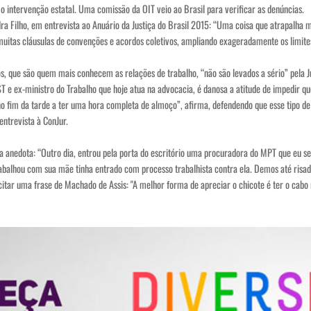
mo intervenção estatal. Uma comissão da OIT veio ao Brasil para verificar as denúncias.
a Filho, em entrevista ao Anuário da Justiça do Brasil 2015: “Uma coisa que atrapalha mui
a muitas cláusulas de convenções e acordos coletivos, ampliando exageradamente os limites 
s, que são quem mais conhecem as relações de trabalho, “não são levados a sério” pela Ju
T e ex-ministro do Trabalho que hoje atua na advocacia, é danosa a atitude de impedir q
no fim da tarde a ter uma hora completa de almoço”, afirma, defendendo que esse tipo d
entrevista à ConJur.
 anedota: “Outro dia, entrou pela porta do escritório uma procuradora do MPT que eu se
balhou com sua mãe tinha entrado com processo trabalhista contra ela. Demos até risada
itar uma frase de Machado de Assis: "A melhor forma de apreciar o chicote é ter o cabo