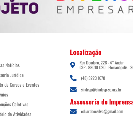
Localização
Rua Deodoro, 226 - 4° Andar
as Notícias
CEP : 88010-020 - Florianópolis - S
soria Jurídica
(48) 3223 1678
a de Cursos e Eventos
sindesp@sindesp-sc.org.br
ênios
Assessoria de Imprens
nções Coletivas
eduardoocsilva@gmail.com
ório de Atividades