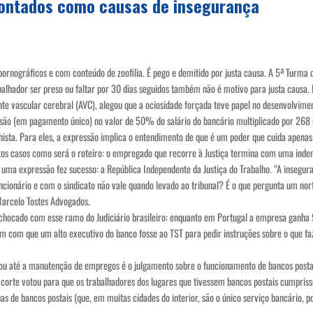
pontados como causas de insegurança
ornográficos e com conteúdo de zoofilia. É pego e demitido por justa causa. A 5ª Turma 
abalhador ser preso ou faltar por 30 dias seguidos também não é motivo para justa causa
e vascular cerebral (AVC), alegou que a ociosidade forçada teve papel no desenvolvimen
o (em pagamento único) no valor de 50% do salário do bancário multiplicado por 268 me
hista. Para eles, a expressão implica o entendimento de que é um poder que cuida apenas 
os casos como será o roteiro: o empregado que recorre à Justiça termina com uma ind
a expressão fez sucesso: a República Independente da Justiça do Trabalho. “A insegura
cionário e com o sindicato não vale quando levado ao tribunal? É o que pergunta um nor
 Marcelo Tostes Advogados.
 chocado com esse ramo do Judiciário brasileiro: enquanto em Portugal a empresa ganha 
ram com que um alto executivo do banco fosse ao TST para pedir instruções sobre o que fa
 ou até a manutenção de empregos é o julgamento sobre o funcionamento de bancos pos
corte votou para que os trabalhadores dos lugares que tivessem bancos postais cumpriss
 de bancos postais (que, em muitas cidades do interior, são o único serviço bancário, p