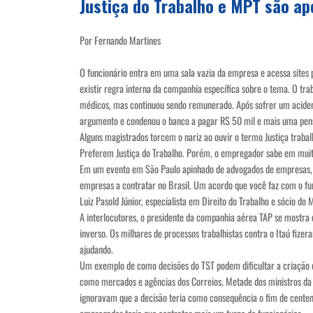
Justiça do Trabalho e MPT são a
Por Fernando Martines
O funcionário entra em uma sala vazia da empresa e acessa sites p
existir regra interna da companhia específica sobre o tema. O tr
médicos, mas continuou sendo remunerado. Após sofrer um acident
argumento e condenou o banco a pagar R$ 50 mil e mais uma pensã
Alguns magistrados torcem o nariz ao ouvir o termo Justiça trabal
Preferem Justiça do Trabalho. Porém, o empregador sabe em muit
Em um evento em São Paulo apinhado de advogados de empresas, um
empresas a contratar no Brasil. Um acordo que você faz com o fun
Luiz Pasold Júnior, especialista em Direito do Trabalho e sócio do
A interlocutores, o presidente da companhia aérea TAP se mostra
inverso. Os milhares de processos trabalhistas contra o Itaú fize
ajudando.
Um exemplo de como decisões do TST podem dificultar a criação
como mercados e agências dos Correios. Metade dos ministros da 
ignoravam que a decisão teria como consequência o fim de centenas