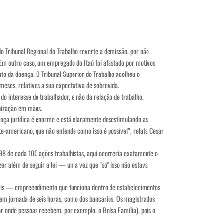
do Tribunal Regional do Trabalho reverte a demissão, por não
. Em outro caso, um empregado do Itaú foi afastado por motivos
to da doença. O Tribunal Superior do Trabalho acolheu o
ses, relativos a sua expectativa de sobrevida.
do interesse do trabalhador, e não da relação de trabalho.
enização em mãos.
nça jurídica é enorme e está claramente desestimulando as
te-americano, que não entende como isso é possível”, relata Cesar
98 de cada 100 ações trabalhistas, aqui ocorreria exatamente o
zer além de seguir a lei — uma vez que "só" isso não estava
tais — empreendimento que funciona dentro de estabelecimentos
em jornada de seis horas, como dos bancários. Os magistrados
or onde pessoas recebem, por exemplo, o Bolsa Família), pois o