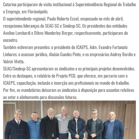
Catarina participaram de visita institucional à Superintendência Regional do Trabalho
e Emprego, em Florianópolis.
O superintendente regional, Paulo Roberto Eccel, empossado no mês de abril,
recepcionou lideranças do SEAC-SC e Sindesp-SC. Os presidentes das entidades
Avelino Lombardi e Dilmo Wanderley Berger, respectivamente, participaram do
encontro.
Também estiveram presentes: o presidente do ICAEPS, Adm. Evandro Fortunato
Linhares; o assessor jurídico, Aluísio Guedes Pinto, e os empresários Andrey Bordin e
Valmir Motta.
SEAC/Sindesp-SC apresentaram os sindicatos e os principais projetos desenvolvidos.
Entre os destaques, o relatório do Projeto PCD, que oferece, em parceria com o
ICAEPS, capacitação, inclusão e inserção aos profissionais no mundo do trabalho.
Por fim, os mandatários deixaram os sindicatos à disposição para assuntos relativos
ao setor e alinhamento para discussões futuras.