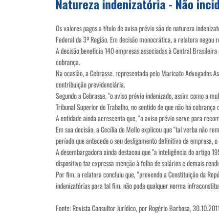
Natureza indenizatória - Não inc
Os valores pagos a título de aviso prévio são de natureza indeniz
Federal da 3ª Região. Em decisão monocrática, a relatora negou 
A decisão beneficia 140 empresas associadas à Central Brasileir
cobrança.
Na ocasião, a Cebrasse, representada pelo Maricato Advogados Ass
contribuição previdenciária.
Segundo a Cebrasse, "o aviso prévio indenizado, assim como a mult
Tribunal Superior do Trabalho, no sentido de que não há cobrança d
A entidade ainda acrescenta que, "o aviso prévio serve para recom
Em sua decisão, a Cecília de Mello explicou que "tal verba não re
período que antecede o seu desligamento definitivo da empresa, o 
A desembargadora ainda destacou que "a inteligência do artigo 195,
dispositivo faz expressa menção à folha de salários e demais rend
Por fim, a relatora concluiu que, “prevendo a Constituição da Rep
indenizatórias para tal fim, não pode qualquer norma infraconstituc
Fonte: Revista Consultor Jurídico, por Rogério Barbosa, 30.10.201