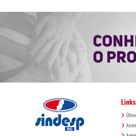
Links
Últim
Asses
Agend