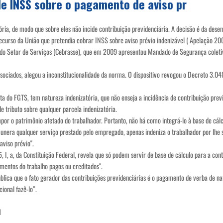
ide INSS sobre o pagamento de aviso pr
atória, de modo que sobre eles não incide contribuição previdenciária. A decisão é da des
recurso da União que pretendia cobrar INSS sobre aviso prévio indenizável ( Apelação 
a do Setor de Serviços (Cebrasse), que em 2009 apresentou Mandado de Segurança coletiv
ociados, alegou a inconstitucionalidade da norma. O dispositivo revogou o Decreto 3.04
a do FGTS, tem natureza indenizatória, que não enseja a incidência de contribuição previ
e tributo sobre qualquer parcela indenizatória.
por o patrimônio afetado do trabalhador. Portanto, não há como integrá-lo à base de cálcu
munera qualquer serviço prestado pelo empregado, apenas indeniza o trabalhador por lhe 
aviso prévio".
 I, a, da Constituição Federal, revela que só podem servir de base de cálculo para a contr
imentos do trabalho pagos ou creditados".
ública que o fato gerador das contribuições previdenciárias é o pagamento de verba de n
ional fazê-lo”.
1