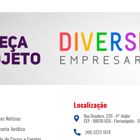
Localização
Rua Deodoro, 226 - 4° Andar
as Notícias
CEP : 88010-020 - Florianópolis - S
soria Jurídica
(48) 3223 1678
a de Cursos e Eventos