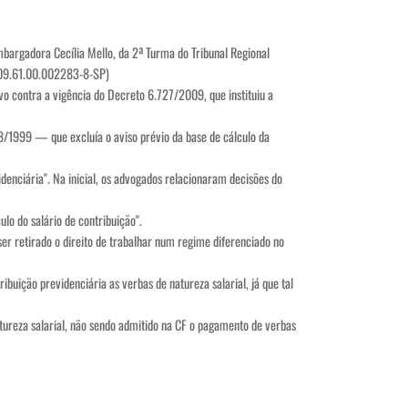
embargadora Cecília Mello, da 2ª Turma do Tribunal Regional
2009.61.00.002283-8-SP)
o contra a vigência do Decreto 6.727/2009, que instituiu a
8/1999 — que excluía o aviso prévio da base de cálculo da
denciária". Na inicial, os advogados relacionaram decisões do
lo do salário de contribuição".
ser retirado o direito de trabalhar num regime diferenciado no
ibuição previdenciária as verbas de natureza salarial, já que tal
atureza salarial, não sendo admitido na CF o pagamento de verbas