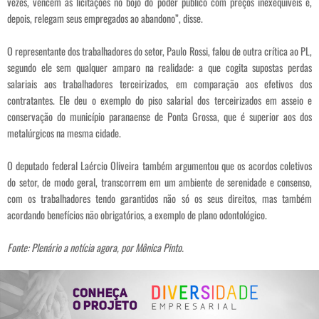
vezes, vencem as licitações no bojo do poder público com preços inexequíveis e,
depois, relegam seus empregados ao abandono”, disse.
O representante dos trabalhadores do setor, Paulo Rossi, falou de outra crítica ao PL,
segundo ele sem qualquer amparo na realidade: a que cogita supostas perdas
salariais aos trabalhadores terceirizados, em comparação aos efetivos dos
contratantes. Ele deu o exemplo do piso salarial dos terceirizados em asseio e
conservação do município paranaense de Ponta Grossa, que é superior aos dos
metalúrgicos na mesma cidade.
O deputado federal Laércio Oliveira também argumentou que os acordos coletivos
do setor, de modo geral, transcorrem em um ambiente de serenidade e consenso,
com os trabalhadores tendo garantidos não só os seus direitos, mas também
acordando benefícios não obrigatórios, a exemplo de plano odontológico.
Fonte: Plenário a notícia agora, por Mônica Pinto.