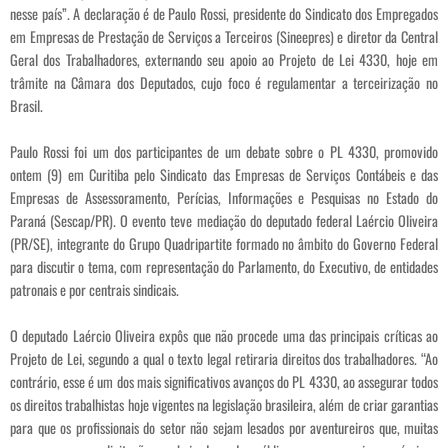
nesse país”. A declaração é de Paulo Rossi, presidente do Sindicato dos Empregados
em Empresas de Prestação de Serviços a Terceiros (Sineepres) e diretor da Central
Geral dos Trabalhadores, externando seu apoio ao Projeto de Lei 4330, hoje em
trâmite na Câmara dos Deputados, cujo foco é regulamentar a terceirização no
Brasil.
Paulo Rossi foi um dos participantes de um debate sobre o PL 4330, promovido
ontem (9) em Curitiba pelo Sindicato das Empresas de Serviços Contábeis e das
Empresas de Assessoramento, Perícias, Informações e Pesquisas no Estado do
Paraná (Sescap/PR). O evento teve mediação do deputado federal Laércio Oliveira
(PR/SE), integrante do Grupo Quadripartite formado no âmbito do Governo Federal
para discutir o tema, com representação do Parlamento, do Executivo, de entidades
patronais e por centrais sindicais.
O deputado Laércio Oliveira expôs que não procede uma das principais críticas ao
Projeto de Lei, segundo a qual o texto legal retiraria direitos dos trabalhadores. “Ao
contrário, esse é um dos mais significativos avanços do PL 4330, ao assegurar todos
os direitos trabalhistas hoje vigentes na legislação brasileira, além de criar garantias
para que os profissionais do setor não sejam lesados por aventureiros que, muitas